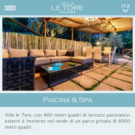
ENG
RUS
Piscina & Spa
Villa le Tore, con 460 metri quadri di terrazzi panoramici
esterni è immerso nel verde di un parco privato di 6000
metri quadri.